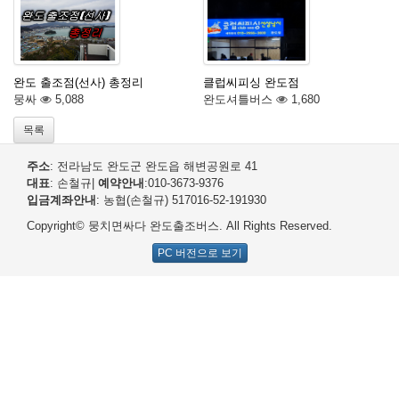
완도 출조점(선사) 총정리
클럽씨피싱 완도점
뭉싸
5,088
완도셔틀버스
1,680
목록
주소
: 전라남도 완도군 완도읍 해변공원로 41
대표
: 손철규
|
예약안내
:010-3673-9376
입금계좌안내
: 농협(손철규) 517016-52-191930
Copyright© 뭉치면싸다 완도출조버스. All Rights Reserved.
PC 버전으로 보기