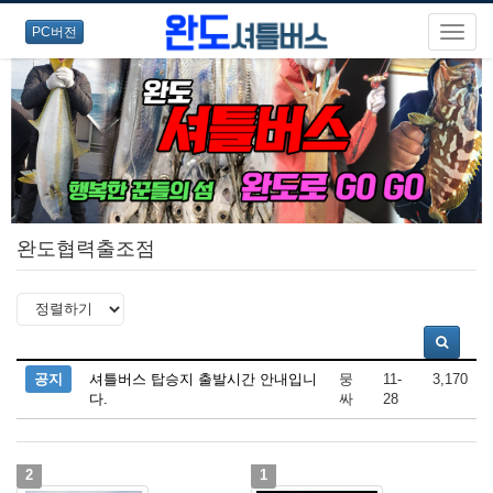
PC버전
완도협력출조점
공지
셔틀버스 탑승지 출발시간 안내입니
뭉
11-
3,170
다.
싸
28
2
1