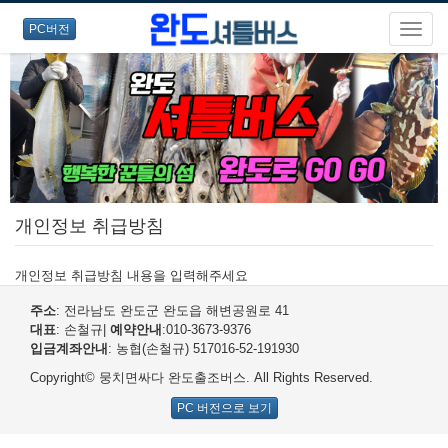
PC버전
개인정보 취급방침
개인정보 취급방침 내용을 입력해주세요
주소
: 전라남도 완도군 완도읍 해변공원로 41
대표
: 손철규
|
예약안내
:010-3673-9376
입금계좌안내
: 농협(손철규) 517016-52-191930
Copyright© 뭉치면싸다 완도출조버스. All Rights Reserved.
PC 버전으로 보기